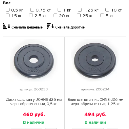
Вес
0,5 кг
0,75 кг
1 кг
1,25 кг
10 кг
15 кг
2,5 кг
20 кг
25 кг
5 кг
Сначала дешёвые
Сначала дорогие
артикул:
200233
артикул:
200234
Диск под штангу JOHNS d26 мм
Блин для штанги JOHNS d26 мм
черн. обрезиненный, 0,5 кг
черн. обрезиненный, 1,25 кг
460 руб.
494 руб.
В наличии
В наличии
Купить
Купить