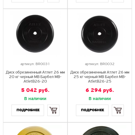
артикул:
BR0031
артикул:
BR0032
Диск обрезиненный Атлет 26 мм
Диск обрезиненный Атлет 26 мм
20 кг черный МВ Барбел MB-
25 кг черный МВ Барбел MB-
AtletB26-20
AtletB26-25
5 042 руб.
6 294 руб.
В наличии
В наличии
Купить
Купить
ПОДРОБНЕЕ
ПОДРОБНЕЕ