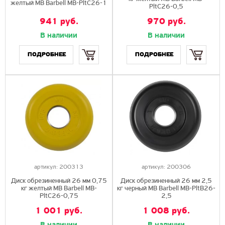
желтый MB Barbell MB-PltC26-1
PltC26-0,5
941 руб.
970 руб.
В наличии
В наличии
Купить
Купить
ПОДРОБНЕЕ
ПОДРОБНЕЕ
артикул:
200313
артикул:
200306
Диск обрезиненный 26 мм 0,75
Диск обрезиненный 26 мм 2,5
кг желтый MB Barbell MB-
кг черный MB Barbell MB-PltB26-
PltC26-0,75
2,5
1 001 руб.
1 008 руб.