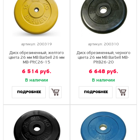
артикул:
200319
артикул:
200310
Диск обрезиненный, желтого
Диск обрезиненный, черного
цвета 26 мм MB Barbell 26 мм
цвета 26 мм MB Barbell MB-
MB-PltC26-15
PltB26-20
6 514 руб.
6 648 руб.
В наличии
В наличии
Купить
Купить
ПОДРОБНЕЕ
ПОДРОБНЕЕ