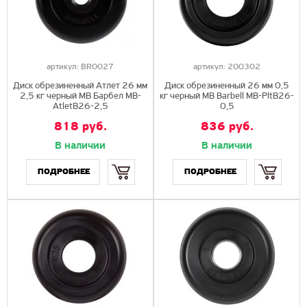
артикул:
BR0027
артикул:
200302
Диск обрезиненный Атлет 26 мм
Диск обрезиненный 26 мм 0,5
2,5 кг черный МВ Барбел MB-
кг черный MB Barbell MB-PltB26-
AtletB26-2,5
0,5
818 руб.
836 руб.
В наличии
В наличии
Купить
Купить
ПОДРОБНЕЕ
ПОДРОБНЕЕ