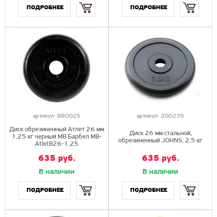
ПОДРОБНЕЕ
ПОДРОБНЕЕ
артикул:
BR0025
артикул:
200235
Диск обрезиненный Атлет 26 мм
Диск 26 мм стальной,
1,25 кг черный МВ Барбел MB-
обрезиненный JOHNS, 2,5 кг
AtletB26-1,25
635 руб.
635 руб.
В наличии
В наличии
Купить
Купить
ПОДРОБНЕЕ
ПОДРОБНЕЕ