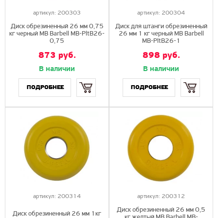
артикул:
200303
артикул:
200304
Диск обрезиненный 26 мм 0,75
Диск для штанги обрезиненный
кг черный MB Barbell MB-PltB26-
26 мм 1 кг черный MB Barbell
0,75
MB-PltB26-1
873 руб.
898 руб.
В наличии
В наличии
Купить
Купить
ПОДРОБНЕЕ
ПОДРОБНЕЕ
артикул:
200314
артикул:
200312
Диск обрезиненный 26 мм 0,5
Диск обрезиненный 26 мм 1кг
кг желтый MB Barbell MB-