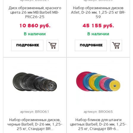
Диск обрезиненный, красного
Набор обрезиненных дисков
цвета 26 мм MB Barbell MB-
Atlet, D-26 мм, 1,25-25 кг BR-
PltC26-25
59
10 860 руб.
45 155 руб.
В наличии
В наличии
Купить
Купить
ПОДРОБНЕЕ
ПОДРОБНЕЕ
артикул:
BR0061
артикул:
BR0065
Набор обрезиненных дисков,
Набор блинов для штанги
черные Barbell, D-26 мм, 1,25-
цветных Barbell, D-26 мм, 1,25-
25 кг, Стандарт BR...
25 кг, Стандарт BR-6...