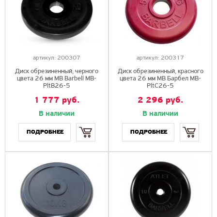
артикул:
200307
артикул:
200317
Диск обрезиненный, черного
Диск обрезиненный, красного
цвета 26 мм MB Barbell MB-
цвета 26 мм МВ Барбел MB-
PltB26-5
PltC26-5
1 777 руб.
2 296 руб.
В наличии
В наличии
Купить
Купить
ПОДРОБНЕЕ
ПОДРОБНЕЕ