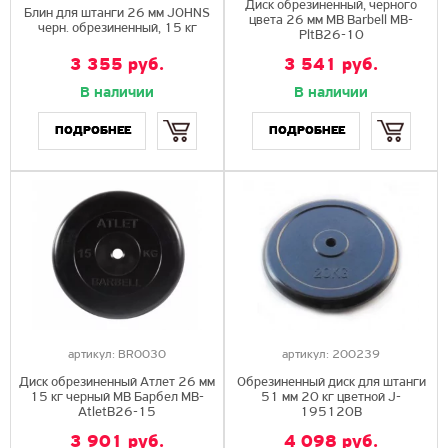
Диск обрезиненный, черного
Блин для штанги 26 мм JOHNS
цвета 26 мм MB Barbell MB-
черн. обрезиненный, 15 кг
PltB26-10
3 355 руб.
3 541 руб.
В наличии
В наличии
Купить
Купить
ПОДРОБНЕЕ
ПОДРОБНЕЕ
артикул:
BR0030
артикул:
200239
Диск обрезиненный Атлет 26 мм
Обрезиненный диск для штанги
15 кг черный МВ Барбел MB-
51 мм 20 кг цветной J-
AtletB26-15
195120B
3 901 руб.
4 098 руб.