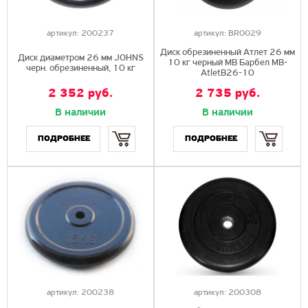
артикул:
200237
артикул:
BR0029
Диск обрезиненный Атлет 26 мм
Диск диаметром 26 мм JOHNS
10 кг черный МВ Барбел MB-
черн. обрезиненный, 10 кг
AtletB26-10
2 352 руб.
2 735 руб.
В наличии
В наличии
Купить
Купить
ПОДРОБНЕЕ
ПОДРОБНЕЕ
артикул:
200238
артикул:
200308