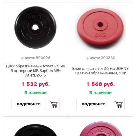
артикул:
BR0028
артикул:
200230
Диск обрезиненный Атлет 26 мм
Блин для штанги 26 мм JOHNS
5 кг черный МВ Барбел MB-
цветной обрезиненный, 5 кг
AtletB26-5
1 532 руб.
1 568 руб.
В наличии
В наличии
Купить
Купить
ПОДРОБНЕЕ
ПОДРОБНЕЕ