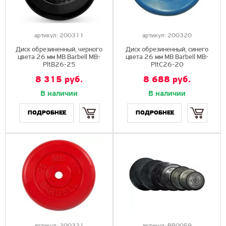
артикул:
200311
артикул:
200320
Диск обрезиненный, черного
Диск обрезиненный, синего
цвета 26 мм MB Barbell MB-
цвета 26 мм MB Barbell MB-
PltB26-25
PltC26-20
8 315 руб.
8 688 руб.
В наличии
В наличии
Купить
Купить
ПОДРОБНЕЕ
ПОДРОБНЕЕ
артикул:
200321
артикул:
BR0059