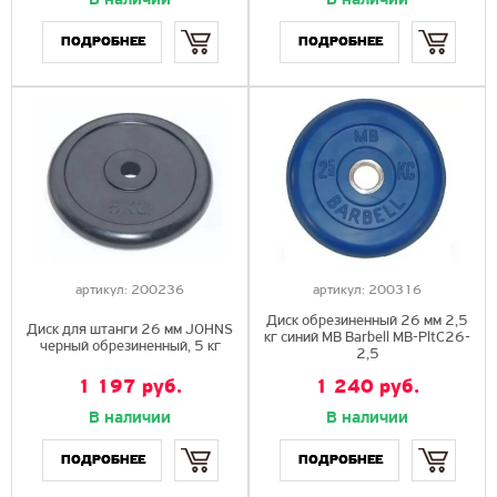
В наличии
В наличии
Купить
Купить
ПОДРОБНЕЕ
ПОДРОБНЕЕ
артикул:
200236
артикул:
200316
Диск обрезиненный 26 мм 2,5
Диск для штанги 26 мм JOHNS
кг синий MB Barbell MB-PltC26-
черный обрезиненный, 5 кг
2,5
1 197 руб.
1 240 руб.
В наличии
В наличии
Купить
Купить
ПОДРОБНЕЕ
ПОДРОБНЕЕ