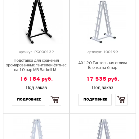
артикул:
PG000132
артикул:
100199
Подставка для хранения
AX120 Гантельная стойка
хромированных гантелей фитнес
Ёлочка на 6 пар
на 10 пар MB Barbell M...
16 184
руб.
17 535
руб.
Под заказ
Под заказ
Купить
Купить