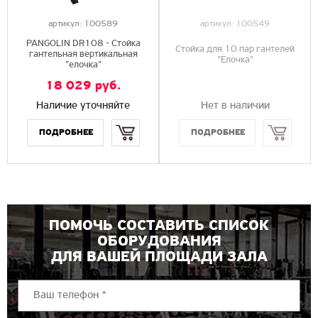
артикул:
100589
артикул:
100549
PANGOLIN DR108 - Стойка
Стойка для 10 пар гантелей
гантельная вертикальная
"Елочка"
"елочка"
18 029
руб.
Наличие уточняйте
Нет в наличии
Купить
Купить
ПОМОЧЬ СОСТАВИТЬ СПИСОК
ОБОРУДОВАНИЯ
ДЛЯ ВАШЕЙ ПЛОЩАДИ ЗАЛА