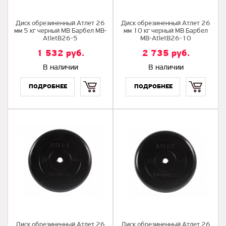
Диск обрезиненный Атлет 26
Диск обрезиненный Атлет 26
мм 5 кг черный МВ Барбел MB-
мм 10 кг черный МВ Барбел
AtletB26-5
MB-AtletB26-10
1 532
руб.
2 735
руб.
В наличии
В наличии
Купить
Купить
Диск обрезиненный Атлет 26
Диск обрезиненный Атлет 26