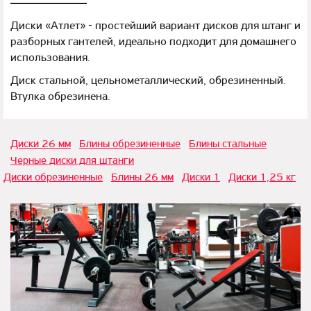
Диски «Атлет» - простейший вариант дисков для штанг и
разборных гантелей, идеально подходит для домашнего
использования.
Диск стальной, цельнометаллический, обрезиненный.
Втулка обрезинена.
Диски 26 мм
Блины обрезиненные
Блины стальные
Черные диски для штанги
Диски обрезиненные
Блины 26 мм
Диски 1
Диски 1,25 кг