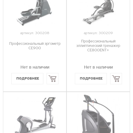
артикул:
300208
артикул:
300209
Профессиональный
Профессиональный эргометр
эллиптический тренажер
CE900
CE800ENT+
Нет в наличии
Нет в наличии
Купить
Купить