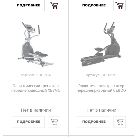
Купить
Купить
артикул:
300204
артикул:
300206
Эллиптический тренажер
Эллиптический тренажер
переднеприводный XE795
переднеприводный CE800
Нет в наличии
Нет в наличии
Купить
Купить