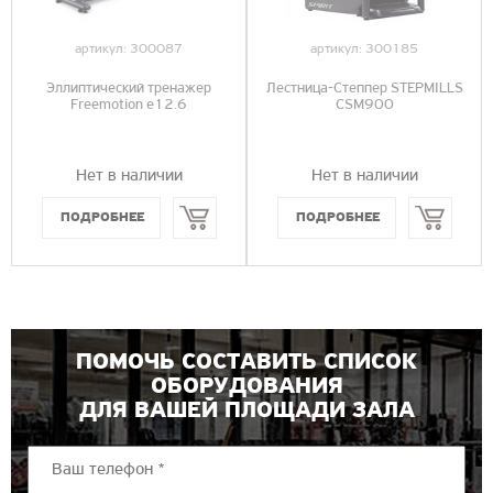
артикул:
300087
артикул:
300185
Эллиптический тренажер
Лестница-Степпер STEPMILLS
Freemotion e12.6
CSM900
Нет в наличии
Нет в наличии
Купить
Купить
ПОМОЧЬ СОСТАВИТЬ СПИСОК
ОБОРУДОВАНИЯ
ДЛЯ ВАШЕЙ ПЛОЩАДИ ЗАЛА