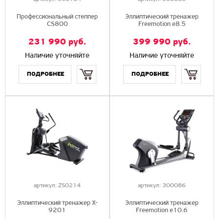
Профессиональный степпер
Эллиптический тренажер
CS800
Freemotion e8.5
231 990
руб.
399 990
руб.
Наличие уточняйте
Наличие уточняйте
Купить
Купить
артикул:
ZS0214
артикул:
300086
Эллиптический тренажер X-
Эллиптический тренажер
9201
Freemotion e10.6