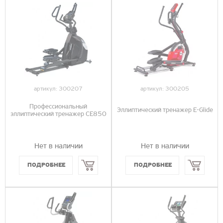
артикул:
300207
артикул:
300205
Профессиональный
Эллиптический тренажер E-Glide
эллиптический тренажер CE850
Нет в наличии
Нет в наличии
Купить
Купить