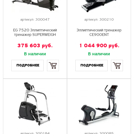
артикул:
300047
артикул:
300210
EG 7520 Эллиптический
Эллиптический тренажер
тренажер SUPERWEIGH
CE900ENT
375 603
руб.
1 044 900
руб.
В наличии
В наличии
Купить
Купить
артикул:
300184
артикул:
300085