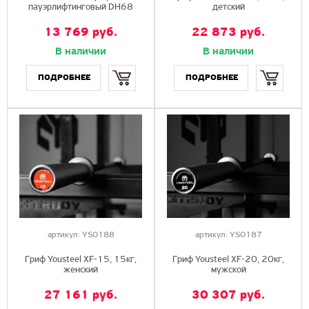
пауэрлифтинговый DH68
детский
13 769
руб.
22 873
руб.
В наличии
В наличии
Купить
Купить
артикул:
YS0188
артикул:
YS0187
Гриф Yousteel XF-15, 15кг,
Гриф Yousteel XF-20, 20кг,
женский
мужской
27 161
руб.
30 307
руб.