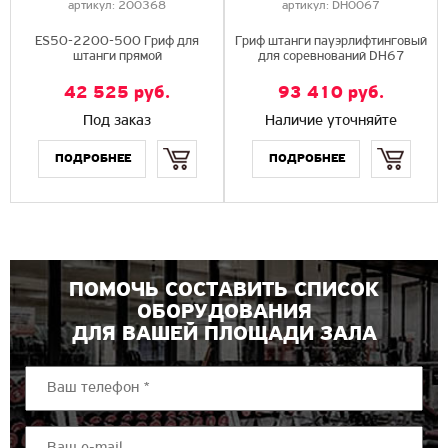
артикул:
200368
артикул:
DH0067
ES50-2200-500 Гриф для
Гриф штанги пауэрлифтинговый
штанги прямой
для соревнований DH67
42 525
руб.
93 410
руб.
Под заказ
Наличие уточняйте
Купить
Купить
ПОМОЧЬ СОСТАВИТЬ СПИСОК
ОБОРУДОВАНИЯ
ДЛЯ ВАШЕЙ ПЛОЩАДИ ЗАЛА