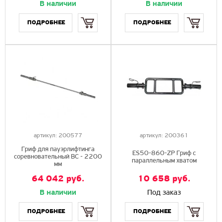
В наличии
В наличии
Купить
Купить
артикул:
200577
артикул:
200361
Гриф для пауэрлифтинга
ES50-860-ZP Гриф с
соревновательный ВС - 2200
параллельным хватом
мм
64 042
руб.
10 658
руб.
В наличии
Под заказ
Купить
Купить