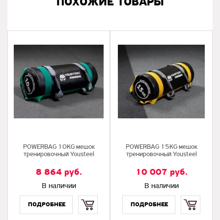
ПОХОЖИЕ ТОВАРЫ
POWERBAG 10KG мешок
POWERBAG 15KG мешок
тренировочный Yousteel
тренировочный Yousteel
8 864
руб.
10 007
руб.
В наличии
В наличии
Купить
Купить