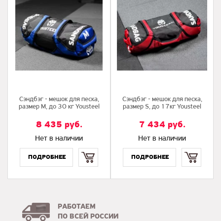
Сэндбэг - мешок для песка,
Сэндбэг - мешок для песка,
размер M, до 30 кг Yousteel
размер S, до 17кг Yousteel
8 435
руб.
7 434
руб.
Нет в наличии
Нет в наличии
Купить
Купить
РАБОТАЕМ
ПО ВСЕЙ РОССИИ