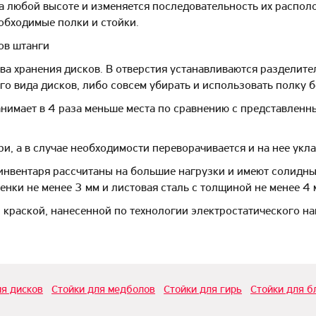
а любой высоте и изменяется последовательность их распол
обходимые полки и стойки.
ов штанги
а хранения дисков. В отверстия устанавливаются разделите
 вида дисков, либо совсем убирать и использовать полку б
имает в 4 раза меньше места по сравнению с представленн
ри, а в случае необходимости переворачивается и на нее укл
нвентаря рассчитаны на большие нагрузки и имеют солидный
нки не менее 3 мм и листовая сталь с толщиной не менее 4 
краской, нанесенной по технологии электростатического нап
ия дисков
Стойки для медболов
Стойки для гирь
Стойки для б