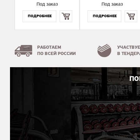
Под заказ
Под заказ
Купить
Купить
РАБОТАЕМ
УЧАСТВУ
ПО ВСЕЙ РОССИИ
В ТЕНДЕР
ПО