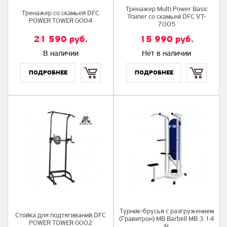
Тренажер Multi Power Basic
Тренажер со скамьей DFC
Trainer со скамьей DFC VT-
POWER TOWER G004
7005
21 590
руб.
15 990
руб.
В наличии
Нет в наличии
Купить
Купить
Турник-брусья с разгружением
Стойка для подтягиваний DFC
(Гравитрон) MB Barbell MB 3.14
POWER TOWER G002
N