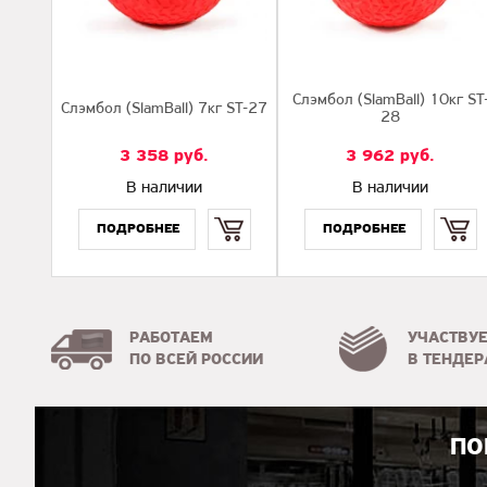
Слэмбол (SlamBall) 10кг ST
Слэмбол (SlamBall) 7кг ST-27
28
3 358
руб.
3 962
руб.
В наличии
В наличии
Купить
Купить
РАБОТАЕМ
УЧАСТВУ
ПО ВСЕЙ РОССИИ
В ТЕНДЕР
ПО