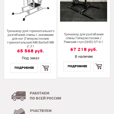
Тренажер для горизонтального
Тренажер для разгибания
разгибания спины с зажимами
спины Гиперэкстензия /
для ног (Гиперэкстензия
Римский стул (GHD) ST-61
горизонтальная) MB Barbell MB
2.31
67 218
руб.
65 568
руб.
В наличии
Под заказ
Купить
Купить
РАБОТАЕМ
ПО ВСЕЙ РОССИИ
УЧАСТВУЕМ