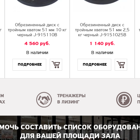
Обрезиненный диск с
Обрезиненный диск с
г
тройным хватом 51 мм 10 кг
тройным хватом 51 мм 2,5
черный J-915110B
кг черный J-9151025B
4 560
руб.
1 140
руб.
В наличии
В наличии
Купить
Купить
ЕМ
ТРЕНАЖЕРЫ
АХ
В ЛИЗИНГ
МОЧЬ СОСТАВИТЬ СПИСОК ОБОРУДОВА
ДЛЯ ВАШЕЙ ПЛОЩАДИ ЗАЛА