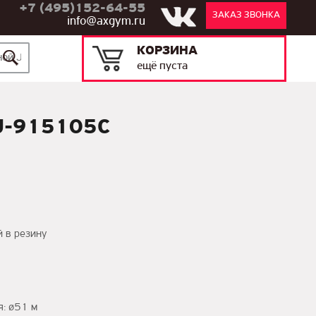
+7 (495)152-64-55
ЗАКАЗ ЗВОНКА
info@axgym.ru
КОРЗИНА
ещё пуста
 J-915105C
й в резину
я: ø51 м