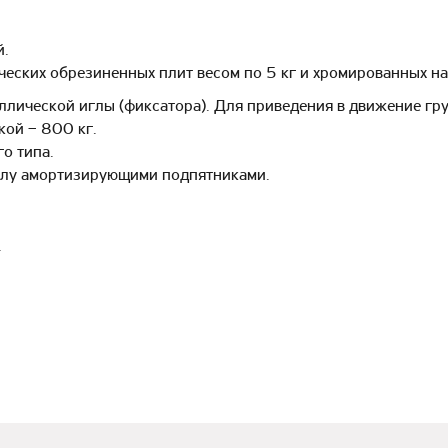
й.
ческих обрезиненных плит весом по 5 кг и хромированных н
лической иглы (фиксатора). Для приведения в движение груз
кой – 800 кг.
о типа.
олу амортизирующими подпятниками.
.