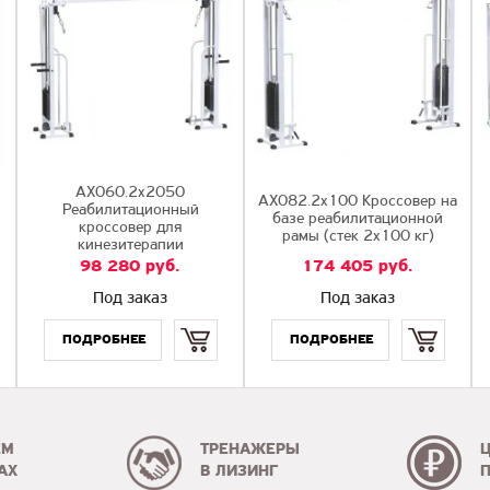
AX060.2х2050
AX082.2х100 Кроссовер на
Реабилитационный
базе реабилитационной
кроссовер для
рамы (стек 2х100 кг)
кинезитерапии
98 280
руб.
174 405
руб.
Под заказ
Под заказ
Купить
Купить
ЕМ
ТРЕНАЖЕРЫ
АХ
В ЛИЗИНГ