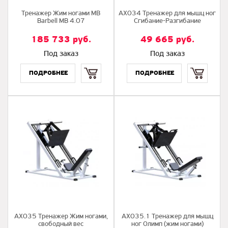
Тренажер Жим ногами MB
AX034 Тренажер для мышц ног
Barbell MB 4.07
Сгибание-Разгибание
185 733
руб.
49 665
руб.
Под заказ
Под заказ
Купить
Купить
AX035 Тренажер Жим ногами,
AX035.1 Тренажер для мышц
свободный вес
ног Олимп (жим ногами)