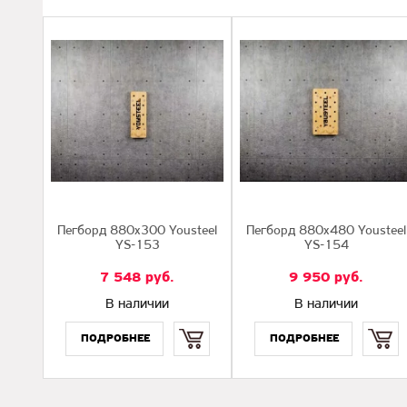
Пегборд 880х300 Yousteel
Пегборд 880х480 Yousteel
YS-153
YS-154
7 548
руб.
9 950
руб.
В наличии
В наличии
Купить
Купить