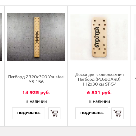
Доска для скалолазания
Пегборд 2320х300 Yousteel
Пегборд (PEGBOARD)
YS-156
112х30 см ST-54
14 925
руб.
6 831
руб.
В наличии
В наличии
Купить
Купить