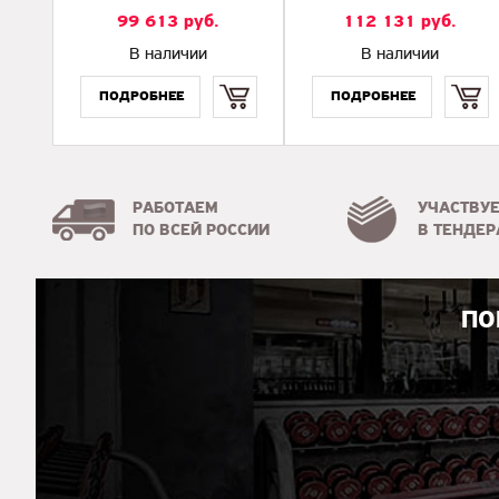
99 613
руб.
112 131
руб.
В наличии
В наличии
Купить
Купить
РАБОТАЕМ
УЧАСТВУ
ПО ВСЕЙ РОССИИ
В ТЕНДЕР
ПО