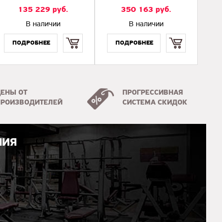
135 229
руб.
350 163
руб.
В наличии
В наличии
Купить
Купить
ЦЕНЫ ОТ
ПРОГРЕССИВНАЯ
ПРОИЗВОДИТЕЛЕЙ
СИСТЕМА СКИДОК
НИЯ