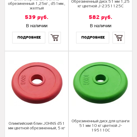
Обрезиненный диск 51 мм 1,25
обрезиненный 1,25кг., d51мм.,
кг цветной J-2351125C
желтый
539
руб.
582
руб.
В наличии
В наличии
Купить
Купить
Обрезиненный диск для штанги
Олимпийский блин JOHNS d51
51 мм 10 кг цветной J-
мм цветной обрезиненный, 5 кг
195110C