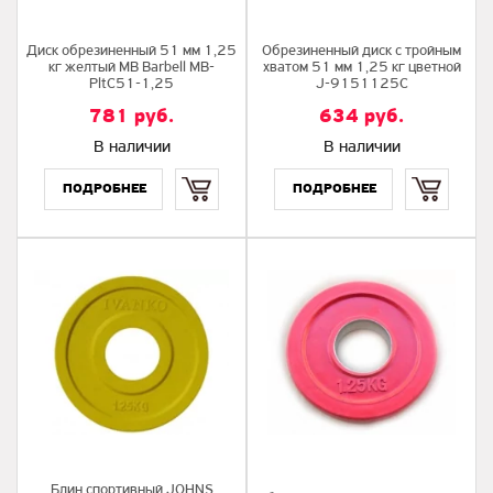
Диск обрезиненный 51 мм 1,25
Обрезиненный диск с тройным
кг желтый MB Barbell MB-
хватом 51 мм 1,25 кг цветной
PltC51-1,25
J-9151125C
781
руб.
634
руб.
В наличии
В наличии
Купить
Купить
Блин спортивный JOHNS