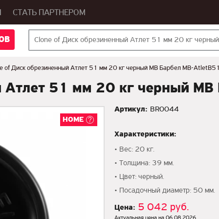
Ы
СТАТЬ ПАРТНЕРОМ
ОВ
ne of Диск обрезиненный Атлет 51 мм 20 кг черный МВ Барбел MB-AtletB5
й Атлет 51 мм 20 кг черный МВ
Артикул:
BR0044
HOME
Характеристики:
• Вес: 20 кг.
• Толщина: 39 мм.
• Цвет: черный.
• Посадочный диаметр: 50 мм.
5 042 руб.
Цена:
Актуальная цена на 06.08.2026.