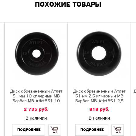
ПОХОЖИЕ ТОВАРЫ
Диск обрезиненный Атлет
Диск обрезиненный Атлет
Д
51 мм 10 кг черный МВ
51 мм 2,5 кг черный МВ
Барбел MB-AtletB51-10
Барбел MB-AtletB51-2,5
2 735
руб.
818
руб.
В наличии
В наличии
Купить
Купить